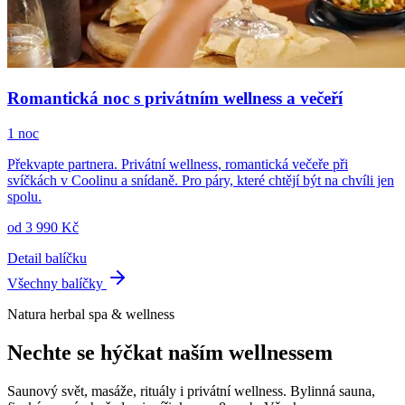
Romantická noc s privátním wellness a večeří
1 noc
Překvapte partnera. Privátní wellness, romantická večeře při
svíčkách v Coolinu a snídaně. Pro páry, které chtějí být na chvíli jen
spolu.
od 3 990 Kč
Detail balíčku
Všechny balíčky
Natura herbal spa & wellness
Nechte se hýčkat naším wellnessem
Saunový svět, masáže, rituály i privátní wellness. Bylinná sauna,