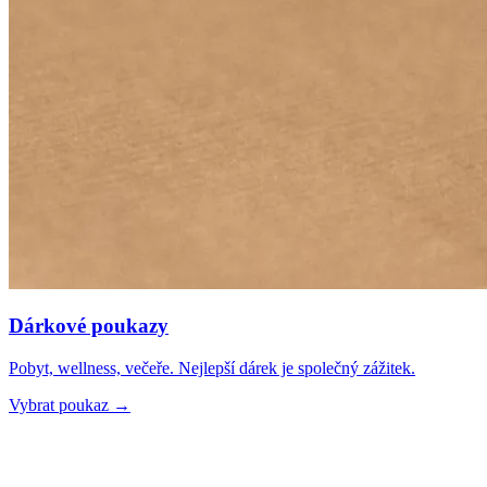
Dárkové poukazy
Pobyt, wellness, večeře. Nejlepší dárek je společný zážitek.
Vybrat poukaz
→