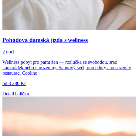
Pohodová dámská jízda s wellness
2 noci
Wellness pobyt pro partu žen — rozlučka se svobodou, sraz
kamarádek nebo narozeniny. Saunový svět, procedury a posezení v
restauraci Coolino.
od 3 280 Kč
Detail balíčku