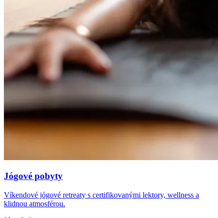
Jógové pobyty
Víkendové jógové retreaty s certifikovanými lektory, wellness a
klidnou atmosférou.