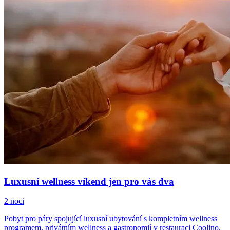
Luxusní wellness víkend jen pro vás dva
2 noci
Pobyt pro páry spojující luxusní ubytování s kompletním wellness
programem, privátním wellness a gastronomií v restauraci Coolino.